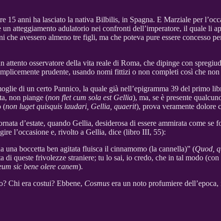
e 15 anni ha lasciato la nativa Bilbilis, in Spagna. E Marziale per l’oc
un atteggiamento adulatorio nei confronti dell’imperatore, il quale li appre
adini che avessero almeno tre figli, ma che poteva pure essere concesso pe
un attento osservatore della vita reale di Roma, che dipinge con spregiudi
 semplicemente prudente, usando nomi fittizi o non completi così che non
moglie di un certo Pannico, la quale già nell’epigramma 39 del primo lib
eta, non piange (
non flet cum sola est Gellia
), ma, se è presente qualcu
 (
non luget quisquis laudari, Gellia, quaerit
), prova veramente dolore c
ornata d’estate, quando Gellia, desiderosa di essere ammirata come se f
re l’occasione e, rivolto a Gellia, dice (libro III, 55):
 una boccetta ben agitata fluisca il cinnamomo (la cannella)” (
Quod, q
a di queste frivolezze straniere; tu lo sai, io credo, che in tal modo (
 meum sic bene olere canem
).
mo? Chi era costui? Ebbene,
Cosmus
era un noto profumiere dell’epoca, 