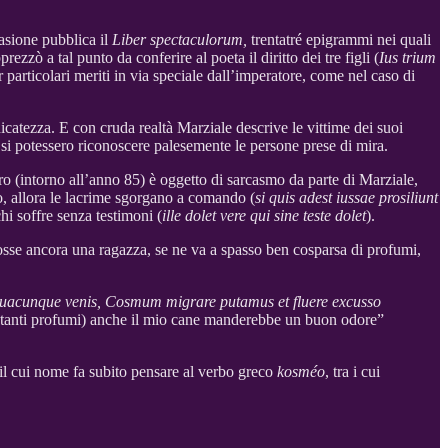
casione pubblica il
Liber spectaculorum,
trentatré epigrammi nei quali
zzò a tal punto da conferire al poeta il diritto dei tre figli (
Ius trium
r particolari meriti in via speciale dall’imperatore, come nel caso di
catezza. E con cruda realtà Marziale descrive le vittime dei suoi
 si potessero riconoscere palesemente le persone prese di mira.
ro (intorno all’anno 85) è oggetto di sarcasmo da parte di Marziale,
no, allora le lacrime sgorgano a comando (
si quis adest iussae prosiliunt
hi soffre senza testimoni (
ille dolet vere qui sine teste dolet
).
osse ancora una ragazza, se ne va a spasso ben cosparsa di profumi,
uacunque venis, Cosmum migrare putamus et fluere excusso
con tanti profumi) anche il mio cane manderebbe un buon odore”
il cui nome fa subito pensare al verbo greco
kosméo
, tra i cui