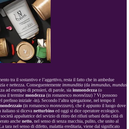
mento tra il sostantivo e l’aggettivo, resta il fatto che in ambedue
ulizia e nettezza. Conseguentemente
immunditia
(da
immundus
,
mundus
zza ad esempio di pensieri, di parole, sia
immondezza
(o
 usa il termine
mondezza
(in romanesco
monnézza
) ? Vi possono
refisso iniziale -in). Secondo l’altra spiegazione, nel tempo il
mondezzaio
(in romanesco
monnezzaro
), che è appunto il luogo dove
n italiano si diceva
netturbino
ed oggi si dice operatore ecologico.
ietà appaltatrice del sevizio di ritiro dei rifiuti urbani della città di
enerato anche
netto
, nel senso di senza macchia, pulito, che unito al
a tara nel senso di difetto, malattia ereditaria, viene dal significato