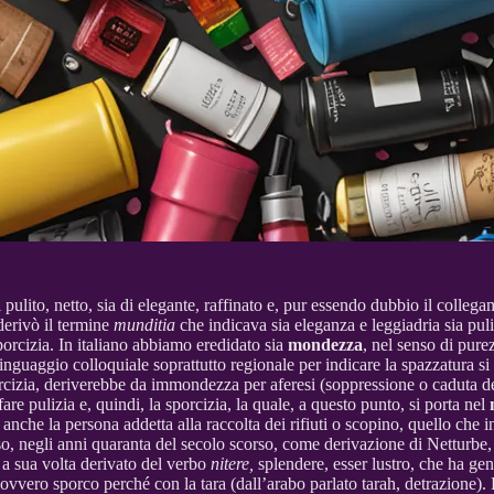
di pulito, netto, sia di elegante, raffinato e, pur essendo dubbio il collega
derivò il termine
munditia
che indicava sia eleganza e leggiadria sia p
sporcizia. In italiano abbiamo eredidato sia
mondezza
, nel senso di pure
inguaggio colloquiale soprattutto regionale per indicare la spazzatura si
izia, deriverebbe da immondezza per aferesi (soppressione o caduta del p
re pulizia e, quindi, la sporcizia, la quale, a questo punto, si porta nel
 anche la persona addetta alla raccolta dei rifiuti o scopino, quello che i
’uso, negli anni quaranta del secolo scorso, come derivazione di Netturbe, soc
 a sua volta derivato del verbo
nitere,
splendere, esser lustro, che ha g
ovvero sporco perché con la tara (dall’arabo parlato tarah, detrazione). L