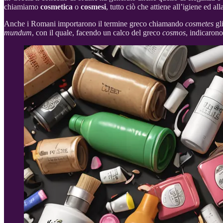
chiamiamo
cosmetica
o
cosmesi
, tutto ciò che attiene all’igiene ed al
Anche i Romani importarono il termine greco chiamando
cosmetes
gl
mundum
, con il quale, facendo un calco del greco
cosmos
, indicarono