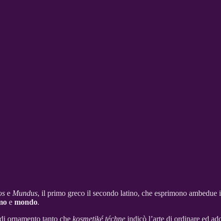
os
e
Mundus
, il primo greco il secondo latino, che esprimono ambedue il
mo
e
mondo
.
e di ornamento tanto che
kosmetiké téchne
indicò l’arte di ordinare ed ad