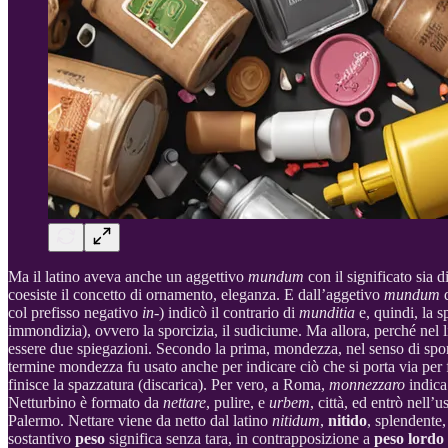
Ma il latino aveva anche un aggettivo
mundum
con il significato sia 
coesiste il concetto di ornamento, eleganza. E dall’aggetivo
mundum
col prefisso negativo
in-
) indicò il contrario di
munditia
e, quindi, la 
immondizia), ovvero la sporcizia, il sudiciume. Ma allora, perché nel l
essere due spiegazioni. Secondo la prima, mondezza, nel senso di sporc
termine mondezza fu usato anche per indicare ciò che si porta via per fa
finisce la spazzatura (discarica). Per vero, a Roma,
monnezzaro
indica
Netturbino è formato da
nettare
, pulire, e
urbem
, città, ed entrò nell
Palermo. Nettare viene da netto dal latino
nitidum
,
nitido
, splendente,
sostantivo
peso
significa senza tara, in contrapposizione a
peso lordo