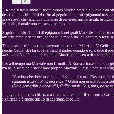
A Roma si trova anche il poeta Marco Valerio Marziale, il quale da oltr
descrive i giochi offerti da Tito al popolo. In questi epigrammi traspare 
liberorum
), che garantiva una serie di privilegi, anche fiscali, ai citt
Marziale, il quale non era neppure sposato.
Seguiranno altri 14 libri di epigrammi, nei quali Marziale si dimostra 
attacchi feroci e sarcastici, anche se, a modo suo, fu corretto o forse
Tra queste ce n’è una ripetutamente attaccata da Marziale. E’ Gellia, 
perché Gellia, che ha appena perso il padre, quando è sola, dice il po
lacrimae
). Non è in lutto, continua Marziale, chi cerca di essere lodato
Passa il tempo ma Marziale non la molla. A Roma è forse una bella gi
ma ha la sfortuna d’incontrare proprio Marziale, il quale non si fa sfuggi
“Sembra che dove tu cammini si stia trasferendo Cosmo e che da
cinnama fusa vitro
). E prosegue: “ Gellia non essere compiaciut
(
Nolo peregrinis placeas tibi, Gellia, nugis, Scis, puto, posse
L’epigramma risulta chiaro, ma che cosa c’entra il riferimento a Cos
significati c’è anche quello di adornare, abbellire.