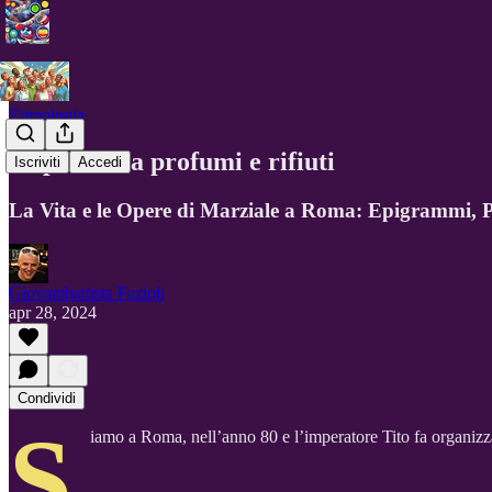
Etimologia
A spasso tra profumi e rifiuti
Iscriviti
Accedi
La Vita e le Opere di Marziale a Roma: Epigrammi, P
Giovambattista Fazioli
apr 28, 2024
Condividi
S
iamo a Roma, nell’anno 80 e l’imperatore Tito fa organizza