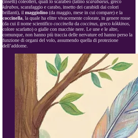
(insetti) coleotteri, quali lo scarabeo (latino
scarabaeus
, greco
kárabos
, scarafaggio e carabo, insetto dei carabidi dai colori
brillanti), il
maggiolino
(da maggio, mese in cui compare) e la
coccinella
, la quale ha elitre vivacemente colorate, in genere rosse
(da cui il nome scientifico
coccinella
da
coccinus
, greco
kókkinos
,
colore scarlatto) o gialle con macchie nere. Le une e le altre,
comunque, non hanno più traccia delle nervature ed hanno perso la
funzione di organi del volo, assumendo quella di protezione
dell’addome.