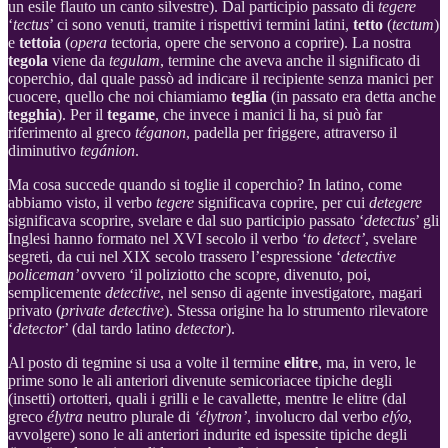
un esile flauto un canto silvestre). Dal participio passato di
tegere
‘
tectus
’ ci sono venuti, tramite i rispettivi termini latini,
tetto
(
tectum
)
e
tettoia
(
opera
tectoria, opere che servono a coprire). La nostra
tegola
viene da
tegulam
, termine che aveva anche il significato di
coperchio, dal quale passò ad indicare il recipiente senza manici per
cuocere, quello che noi chiamiamo
teglia
(in passato era detta anche
tegghia
). Per il
tegame
, che invece i manici li ha, si può far
riferimento al greco
téganon
, padella per friggere, attraverso il
diminutivo
tegánion
.
Ma cosa succede quando si toglie il coperchio? In latino, come
abbiamo visto, il verbo
tegere
significava coprire, per cui
detegere
significava scoprire, svelare e dal suo participio passato ‘
detectus
’ gli
Inglesi hanno formato nel XVI secolo il verbo ‘
to detect’
, svelare
segreti, da cui nel XIX secolo trassero l’espressione ‘
detective
policeman’
ovvero ‘il poliziotto che scopre, divenuto, poi,
semplicemente
detective
, nel senso di agente investigatore, magari
privato (
private detective
). Stessa origine ha lo strumento rilevatore
‘
detector
’ (dal tardo latino
detector
).
Al posto di tegmine si usa a volte il termine
elitre
, ma, in vero, le
prime sono le ali anteriori divenute semicoriacee tipiche degli
(insetti) ortotteri, quali i grilli e le cavallette, mentre le elitre (dal
greco
élytra
neutro plurale di
‘élytron’
, involucro dal verbo
elýo
,
avvolgere) sono le ali anteriori indurite ed ispessite tipiche degli