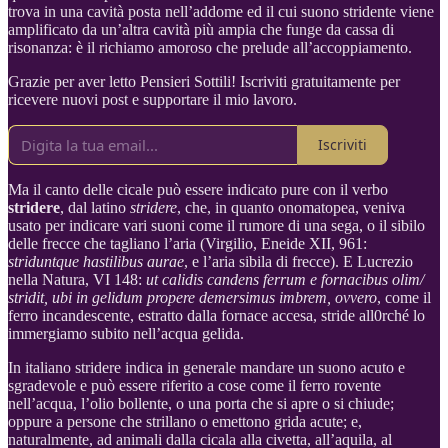
trova in una cavità posta nell’addome ed il cui suono stridente viene
amplificato da un’altra cavità più ampia che funge da cassa di
risonanza: è il richiamo amoroso che prelude all’accoppiamento.
Grazie per aver letto Pensieri Sottili! Iscriviti gratuitamente per
ricevere nuovi post e supportare il mio lavoro.
Iscriviti
Ma il canto delle cicale può essere indicato pure con il verbo
stridere
, dal latino
stridere
, che, in quanto onomatopea, veniva
usato per indicare vari suoni come il rumore di una sega, o il sibilo
delle frecce che tagliano l’aria (Virgilio, Eneide XII, 961:
striduntque hastilibus aurae
, e l’aria sibila di frecce). E Lucrezio
nella Natura, VI 148:
ut calidis candens ferrum e fornacibus olim/
stridit, ubi in gelidum propere demersimus imbrem, ovvero
, come il
ferro incandescente, estratto dalla fornace accesa, stride all0rché lo
immergiamo subito nell’acqua gelida.
In italiano stridere indica in generale mandare un suono acuto e
sgradevole e può essere riferito a cose come il ferro rovente
nell’acqua, l’olio bollente, o una porta che si apre o si chiude;
oppure a persone che strillano o emettono grida acute; e,
naturalmente, ad animali dalla cicala alla civetta, all’aquila, al