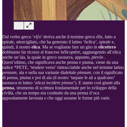
Dal verbo greco ‘
elýo
’ deriva anche il termine greco
élix
, fatto a
spirale, attorcigliato, che ha generato il latino ‘
helica
’, spirale e,
quindi, il nostro
elica
. Ma se vogliamo fare un giro in
elicottero
dobbiamo far ricorso al francese
hélicoptère
, aggiungendo all’elica
anche un’ala, la quale in greco suonava, appunto,
pterón
.
Quest’ultimo, che significava anche penna e piuma, viene da una
radice *PETE, ‘tendere verso’ rintracciabile anche nel termine latino
pennam
, ala e nella sua variante dialettale
pinnam
, con il significato
di penna, piuma e poi di ala (il nostro ‘tarpare le ali a qualcuno’
suonava in latino ‘
alicui incidere pinnas
’). E siamo così giunti alla
penna
, strumento di scrittura fondamentale per lo sviluppo della
civiltà, che un tempo era costituito da una penna d’oca
appositamente lavorata e che oggi assume le forme più varie.