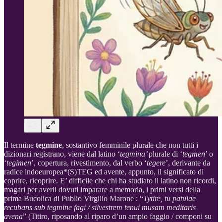
Il termine
tegmine
, sostantivo femminile plurale che non tutti i
dizionari registrano, viene dal latino ‘
tegmina’
plurale di ‘
tegmen
’ o
‘
tegimen
’, copertura, rivestimento, dal verbo ‘
tegere
’, derivante da
radice indoeuropea*(S)TEG ed avente, appunto, il significato di
coprire, ricoprire. E’ difficile che chi ha studiato il latino non ricordi,
magari per averli dovuti imparare a memoria, i primi versi della
prima Bucolica di Publio Virgilio Marone : “
Tytire, tu patulae
recubans sub tegmine fagi / silvestrem tenui musam meditaris
avena
” (Titiro, riposando al riparo d’un ampio faggio / componi su