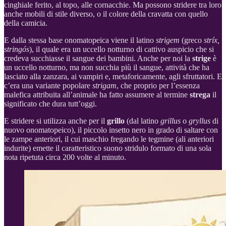
cinghiale ferito, al topo, alle cornacchie. Ma possono stridere tra loro
anche mobili di stile diverso, o il colore della cravatta con quello
della camicia.
E dalla stessa base onomatopeica viene il latino
strigem
(greco
stríx,
stringós
), il quale era un uccello notturno di cattivo auspicio che si
credeva succhiasse il sangue dei bambini. Anche per noi la
strige
è
un uccello notturno, ma non succhia più il sangue, attività che ha
lasciato alla zanzara, ai vampiri e, metaforicamente, agli sfruttatori. E
c’era una variante popolare
strigam
, che proprio per l’essenza
malefica attribuita all’animale ha fatto assumere al termine
strega
il
significato che dura tutt’oggi.
E stridere si utilizza anche per il
grillo
(dal latino
grillus
o
gryllus
di
nuovo onomatopeico), il piccolo insetto nero in grado di saltare con
le zampe anteriori, il cui maschio fregando le tegmine (ali anteriori
indurite) emette il caratteristico suono stridulo formato di una sola
nota ripetuta circa 200 volte al minuto.