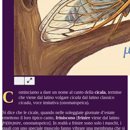
C
ominciamo a dare un nome al canto della
cicala
, termine
che viene dal latino volgare
cicala
dal latino classico
cicada
, voce imitativa (onomatopeica).
Si dice che le cicale, quando nelle soleggiate giornate d’estate
emettono il loro tipico canto,
friniscono
[
frinire
viene dal latino
fri(tin)nire
, onomatopeico]. In realtà a frinire sono solo i maschi, i
quali con uno speciale muscolo fanno vibrare una membrana che si