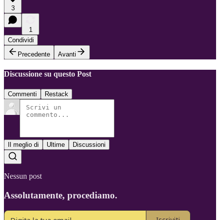
3
1
Condividi
Precedente
Avanti
Discussione su questo Post
Commenti
Restack
Il meglio di
Ultime
Discussioni
Nessun post
Assolutamente, procediamo.
Iscriviti