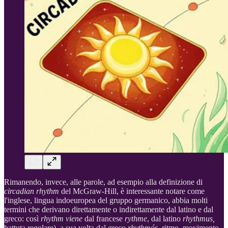
Rimanendo, invece, alle parole, ad esempio alla definizione di
circadian rhythm
del McGraw-Hill, è interessante notare come
l'inglese, lingua indoeuropea del gruppo germanico, abbia molti
termini che derivano direttamente o indirettamente dal latino e dal
greco: così
rhythm viene
dal francese
rythme
, dal latino
rhythmus,
battuta regolare), a sua volta dal greco
rhythmós
, ritmo, movimento