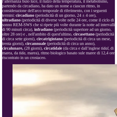
l’alternanza buio luce, il rialzo della temperatura, il metabolismo,
partendo da circadiano, ha dato un nome a ciascun ritmo, in
considerazione dell'arco temporale di riferimento, con i seguenti
termini:
circadiano
(periodicità di un giorno, 24 ± 4 ore),
ultradiano
(periodicità di diverse volte nelle 24 ore, come il ciclo di
sonno REM-SWS che si ripete più volte durante la notte ad intervalli
di 90 minuti circa),
infradiano
(periodicità superiore ad un giorno,
oltre 28 ore) e , nell'ambito di quest'ultimo,
circasettano
(periodicità
di circa sette giorni),
circatrigintano
(periodicità di circa un mese,
trenta giorni),
circannuale
(periodicità di circa un anno),
circalunare,
(28 giorni),
circatidale
(da circa e dall’inglese
tidal
, di
marea, da
tida
, marea), ritmo biologico basato sule maree di 12,4 ore
riscontrato in un crostaceo.