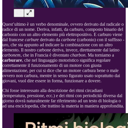
Quest’ultimo è un verbo denominale, ovvero derivato dal radicale o
radice di un nome. Deriva, infatti, da carburo, composto binario del
carbonio con un altro elemento più elettropositivo. E carburo viene
dal francese
carbure
derivato da
carbone
(carbonio) con il suffisso -
uro, che sta appunto ad indicare la combinazione con un altro
elemento. Il nostro carbone deriva, invece, direttamente dal latino
carbonem
, che in Francia è diventato
charbon
. Ma torniamo a
carburare
, che nel linguaggio motoristico significa regolare
correttamente il funzionamento di un motore con giusta
alimentazione, per cui si dice che un motore carbura bene o male
ovvero non carbura, mentre in senso figurato usato soprattutto dai
giovani, vuol dire essere in forma, funzionare a dovere.
Chi fosse interessato alla descrizione dei ritmi circadiani
(temperatura, pressione, ecc.) e dei ritmi con periodicità diversa dal
giorno dovrà naturalmente far riferimento ad un testo di biologia o
ad una enciclopedia, che trattino la materia in maniera approfondita.