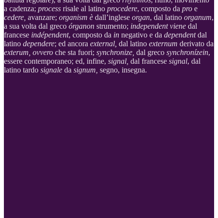
a cadenza;
process
risale al latino
procedere
, composto da
pro
e
cedere,
avanzare;
organism è
dall’inglese
organ
, dal latino
organum
,
a sua volta dal greco
órganon
strumento;
independent viene
dal
francese
indépendent
, composto da
in
negativo e da
dependent
dal
latino
dependere
; ed ancora
external,
dal latino
externum
derivato da
exterum, ovvero
che sta fuori;
synchronize,
dal greco
synchronízein
,
essere contemporaneo; ed, infine,
signal,
dal francese
signal
, dal
latino tardo
signale
da
signum,
segno, insegna.