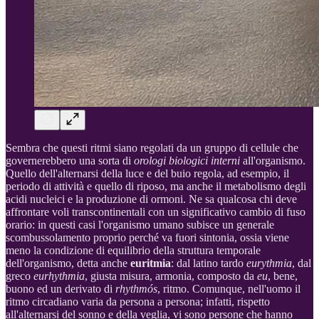
Sembra che questi ritmi siano regolati da un gruppo di cellule che
governerebbero una sorta di
orologi biologici interni
all'organismo.
Quello dell'alternarsi della luce e del buio regola, ad esempio, il
periodo di attività e quello di riposo, ma anche il metabolismo degli
acidi nucleici e la produzione di ormoni. Ne sa qualcosa chi deve
affrontare voli transcontinentali con un significativo cambio di fuso
orario: in questi casi l'organismo umano subisce un generale
scombussolamento proprio perché va fuori sintonia, ossia viene
meno la condizione di equilibrio della struttura temporale
dell'organismo, detta anche
euritmia
: dal latino tardo
eurythmia
, dal
greco
eurhythmia
, giusta misura, armonia, composto da
eu
, bene,
buono ed un derivato di
rhythmós
, ritmo. Comunque, nell'uomo il
ritmo circadiano varia da persona a persona; infatti, rispetto
all'alternarsi del sonno e della veglia, vi sono persone che hanno